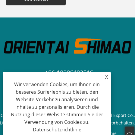
+86-18306483516
X
Wir verwenden Cookies, um Ihnen ein
jack@qdshimaogroup.com
besseres Surferlebnis zu bieten, den
Website-Verkehr zu analysieren und
Inhalte zu personalisieren. Durch die
Nutzung dieser Website stimmen Sie der
Copyright © 2023 Qingdao Oriental Shimao Import and Export Co.,
Verwendung von Cookies zu.
Ltd. – Food Truck, Food Trailer, Food Cart – Alle Rechte vorbehalten.
Datenschutzrichtlinie
Links
Sitemap
RSS
XML
Datenschutzrichtlinie