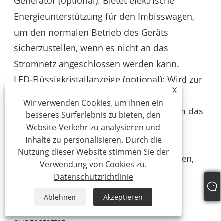
Generator (optional): Bietet elektrische
Energieunterstützung für den Imbisswagen,
um den normalen Betrieb des Geräts
sicherzustellen, wenn es nicht an das
Stromnetz angeschlossen werden kann.
LED-Flüssigkristallanzeige (optional): Wird zur
X
Präsentation von Gerichten,
Wir verwenden Cookies, um Ihnen ein
Werbeinformationen usw. verwendet, um das
besseres Surferlebnis zu bieten, den
Kundenerlebnis zu verbessern.
Website-Verkehr zu analysieren und
Inhalte zu personalisieren. Durch die
Sicherheitsausrüstung:
Nutzung dieser Website stimmen Sie der
Um im Notfall schnell reagieren zu können,
Verwendung von Cookies zu.
wird der Foodtruck außerdem mit der
Datenschutzrichtlinie
notwendigen Sicherheitsausrüstung wie
Ablehnen
Akzeptieren
Feuerlöschern, Rauchmeldern usw.