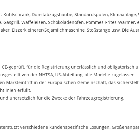
 Kühlschrank, Dunstabzugshaube, Standardspülen, Klimaanlage, 
te, Gasgrill, Waffeleisen, Schokoladenofen, Pommes-Frites-Wärmer, el
ker, Eiszerkleinerer/Sojamilchmaschine, Stoßstange usw. Die Aus
 CE-geprüft, für die Registrierung unerlässlich und obligatorisch 
estellt von der NHTSA, US-Abteilung, alle Modelle zugelassen.
 den Markteintritt in der Europäischen Gemeinschaft, das sicherstell
linien erfüllt.
und unersetzlich für die Zwecke der Fahrzeugregistrierung.
unterstützt verschiedene kundenspezifische Lösungen, Größenan