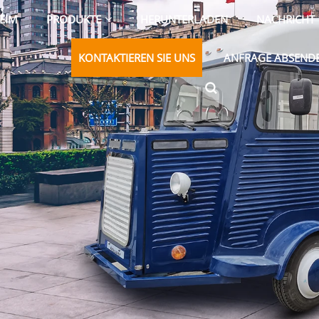
EIM
PRODUKTE
HERUNTERLADEN
NACHRICHT
KONTAKTIEREN SIE UNS
ANFRAGE ABSEND