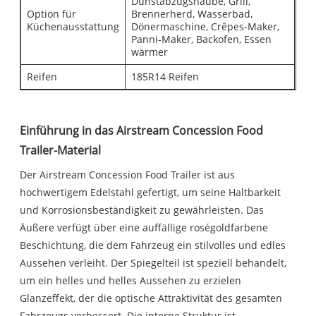
Dunstabzugshaube, Grill,
Option für
Brennerherd, Wasserbad,
Küchenausstattung
Dönermaschine, Crêpes-Maker,
Panni-Maker, Backofen, Essen
wärmer
Reifen
185R14 Reifen
Einführung in das Airstream Concession Food
Trailer-Material
Der Airstream Concession Food Trailer ist aus
hochwertigem Edelstahl gefertigt, um seine Haltbarkeit
und Korrosionsbeständigkeit zu gewährleisten. Das
Äußere verfügt über eine auffällige roségoldfarbene
Beschichtung, die dem Fahrzeug ein stilvolles und edles
Aussehen verleiht. Der Spiegelteil ist speziell behandelt,
um ein helles und helles Aussehen zu erzielen
Glanzeffekt, der die optische Attraktivität des gesamten
Fahrzeugs verbessert. Die interne Struktur ist