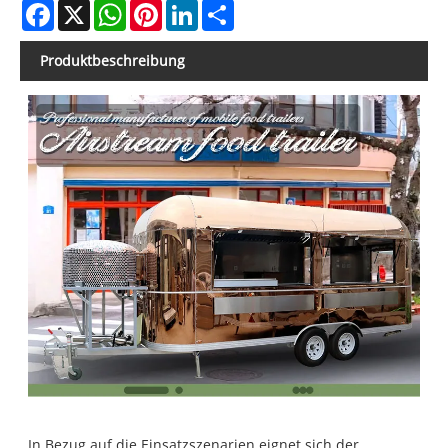
Facebook
X
WhatsApp
Pinterest
LinkedIn
Share
Produktbeschreibung
In Bezug auf die Einsatzszenarien eignet sich der