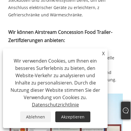
Steckdosen und Stromkreissystem bereit, um den
Anschluss elektrischer Geräte zu erleichtern, z
Gefrierschränke und Wärmeschränke.
Wir können Airstream Concession Food Trailer-
Zertifizierungen anbieten:
DOT (U.S. DEPARTMENT OF TRANSPORTATION):
X
Ausgestellt von der NHTSA, US-Abteilung, alle Modelle
Wir verwenden Cookies, um Ihnen ein
zugelassen.
besseres Surferlebnis zu bieten, den
VIN (Fahrzeugidentifikationsnummer): Eindeutig und
Website-Verkehr zu analysieren und
unersetzlich für die Zwecke der Fahrzeugregistrierung.
Inhalte zu personalisieren. Durch die
Nutzung dieser Website stimmen Sie der
Verwendung von Cookies zu.
Datenschutzrichtlinie
Ablehnen
Akzeptieren